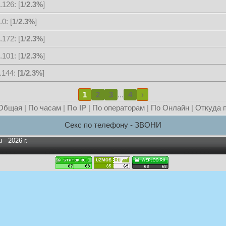
.126: [
1
/
2.3%
]
0: [
1
/
2.3%
]
.172: [
1
/
2.3%
]
.101: [
1
/
2.3%
]
144: [
1
/
2.3%
]
1
2
3
...
4
›
Общая
|
По часам
|
По IP
|
По операторам
|
По Онлайн
|
Откуда 
Секс по телефону - ЗВОНИ
u
- 2026 г.