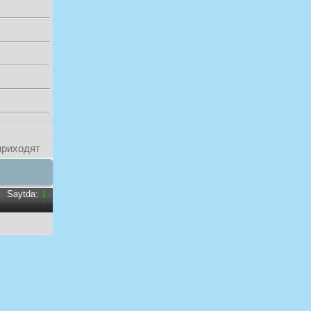
приходят
Saytda:
1