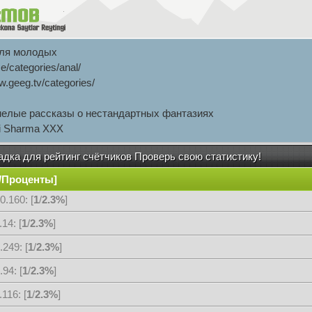
бля молодых
e/categories/anal/
w.geeg.tv/categories/
мелые рассказы о нестандартных фантазиях
i Sharma XXX
дка для рейтинг счётчиков Проверь свою статистику!
ы/Проценты]
0.160: [
1
/
2.3%
]
14: [
1
/
2.3%
]
.249: [
1
/
2.3%
]
94: [
1
/
2.3%
]
116: [
1
/
2.3%
]