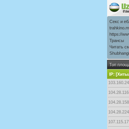
Секс и е
trahkino.m
https://ww
Трансы
Читать с
Shubhang
Топ площа
IP: [Хит
103.160.24
104.28.116.
104.28.158
104.28.224.
107.115.17.